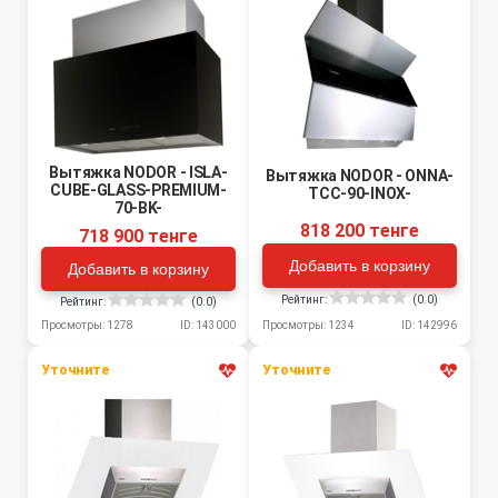
Вытяжка NODOR - ISLA-
Вытяжка NODOR - ONNA-
CUBE-GLASS-PREMIUM-
TCC-90-INOX-
70-BK-
818 200 тенге
718 900 тенге
Добавить в корзину
Добавить в корзину
Рейтинг:
(0.0)
Рейтинг:
(0.0)
Просмотры: 1234
ID: 142996
Просмотры: 1278
ID: 143000
Уточните
Уточните