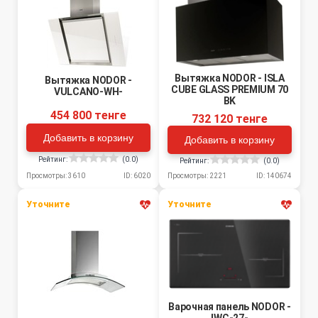
Вытяжка NODOR - ISLA
Вытяжка NODOR -
CUBE GLASS PREMIUM 70
VULCANO-WH-
BK
454 800 тенге
732 120 тенге
Добавить в корзину
Добавить в корзину
Рейтинг:
(0.0)
Рейтинг:
(0.0)
Просмотры: 3610
ID: 6020
Просмотры: 2221
ID: 140674
Уточните
Уточните
Варочная панель NODOR -