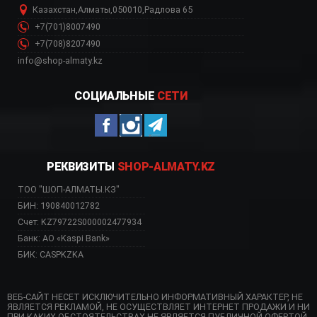
Казахстан
,
Алматы
,
050010
,
Радлова 65
+7(701)8007490
+7(708)8207490
info@shop-almaty.kz
СОЦИАЛЬНЫЕ
СЕТИ
РЕКВИЗИТЫ
SHOP-ALMATY.KZ
ТОО "ШОП-АЛМАТЫ.КЗ"
БИН: 190840012782
Счет: KZ79722S000002477934
Банк: АО «Kaspi Bank»
БИК: CASPKZKA
ВЕБ-САЙТ НЕСЕТ ИСКЛЮЧИТЕЛЬНО ИНФОРМАТИВНЫЙ ХАРАКТЕР, НЕ
ЯВЛЯЕТСЯ РЕКЛАМОЙ, НЕ ОСУЩЕСТВЛЯЕТ ИНТЕРНЕТ ПРОДАЖИ И НИ
ПРИ КАКИХ ОБСТОЯТЕЛЬСТВАХ НЕ ЯВЛЯЕТСЯ ПУБЛИЧНОЙ ОФЕРТОЙ.