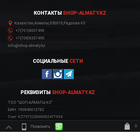
КОНТАКТЫ
SHOP-ALMATY.KZ
Казахстан
,
Алматы
,
050010
,
Радлова 65
+7(701)8007490
+7(708)8207490
info@shop-almaty.kz
СОЦИАЛЬНЫЕ
СЕТИ
РЕКВИЗИТЫ
SHOP-ALMATY.KZ
ТОО "ШОП-АЛМАТЫ.КЗ"
БИН: 190840012782
Счет: KZ79722S000002477934
Банк: АО «Kaspi Bank»
0
Позвонить
БИК: CASPKZKA
ждёт заказ