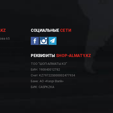
.KZ
СОЦИАЛЬНЫЕ
СЕТИ
ова 65
РЕКВИЗИТЫ
SHOP-ALMATY.KZ
ТОО "ШОП-АЛМАТЫ.КЗ"
БИН: 190840012782
Счет: KZ79722S000002477934
Банк: АО «Kaspi Bank»
БИК: CASPKZKA