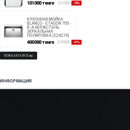
101000
тенге
121200
-16%
КУХОННАЯ МОЙКА
BLANCO - ETAGON 700 -
IF-A НЕРЖСТАЛЬ
ЗЕРКАЛЬНАЯ
ПОЛИРОВКА (524274)
400000
тенге
579900
-31%
ПОКАЗАТЬ ВСЕ
ИНФОРМАЦИЯ
РЕЖИМ РАБОТЫ МАГАЗИНА:
Заказы ОНЛАЙН принимаются
круглосуточно.
РЕЖИМ РАБОТЫ
КОНСУЛЬТАНТОВ:
Пн-Пт: 9:00-18:00
Сб, Вс: Выходной
При заказе до 12:00, возможна